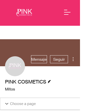
Más acciones
Mensaje
Seguir
Escritor
PINK COSMETICS
Mitos