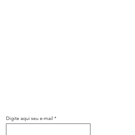
SEA EL PRIMERO EN CONOCER
LAS PROMOCIONES
ESPECIALES Y LAS NOVEDADES
Digite aqui seu e-mail