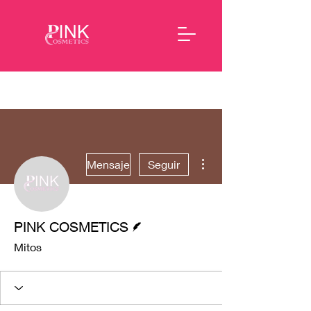
Más acciones
Mensaje
Seguir
Escritor
PINK COSMETICS
Mitos