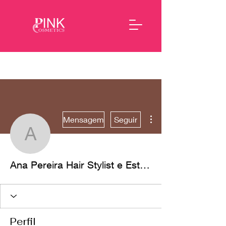
Mais ações
Mensagem
Seguir
Ana Pereira Hair Stylist 
Ana Pereira Hair Stylist e Estética
Perfil