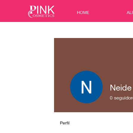
HOME
AL
Neide 
0
seguidor
Perfil