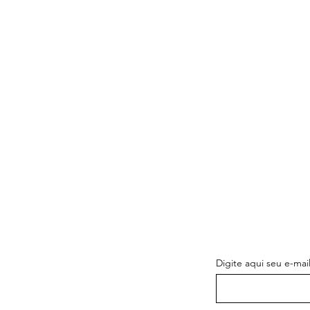
SEA EL PRI
LAS NOVED
Digite aqui seu e-mai