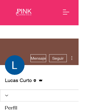
Más acciones
Mensaje
Seguir
Editor
Administrador
Lucas Curto
Perfil