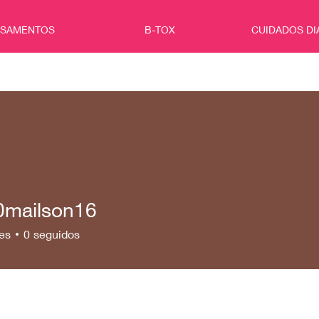
ISAMENTOS
B-TOX
CUIDADOS DI
0mailson16
ilson16
es
0
seguidos