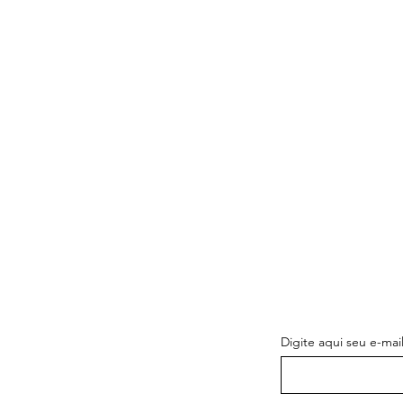
SEA EL PRI
LAS NOVED
Digite aqui seu e-mai