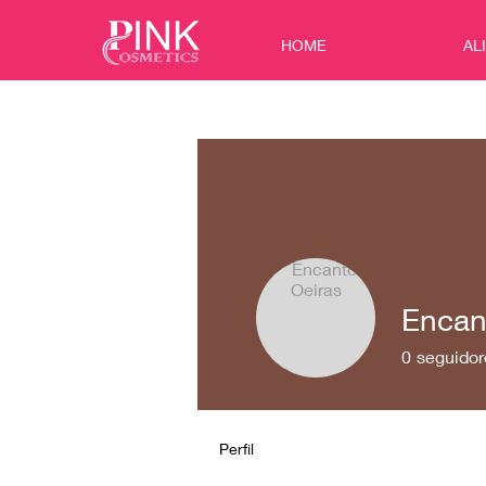
HOME
AL
Encan
0
seguidor
Perfil