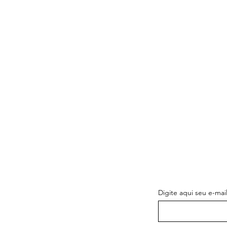
SEA EL PRI
LAS NOVED
Digite aqui seu e-mai